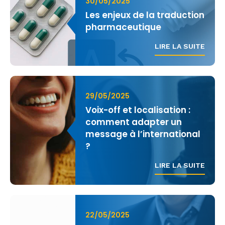
30/05/2025
Les enjeux de la traduction
pharmaceutique
LIRE LA SUITE
29/05/2025
Voix-off et localisation :
comment adapter un
message à l’international
?
LIRE LA SUITE
22/05/2025