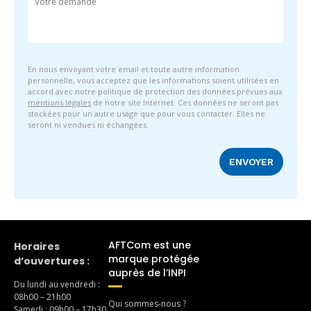
En nous envoyant votre email et toute autre information
personnelle, vous acceptez que les informations soient utilisées en
accord avec notre politique de protection des données prévues aux
mentions légales
de notre site Internet. Ces données ne seront pas
stockées pour un autre usage que pour vous contacter. Elles ne
seront ni vendues ni échangées.
AFTCom est une
Horaires
marque protégée
d’ouvertures :
auprès de l’INPI
Du lundi au vendredi :
08h00 – 21h00
Qui sommes-nous ?
Samedi : 09h00 – 17h30