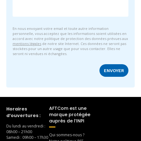
En nous envoyant votre email et toute autre information
personnelle, vous acceptez que les informations soient utilisées en
accord avec notre politique de protection des données prévues aux
mentions légales
de notre site Internet. Ces données ne seront pas
stockées pour un autre usage que pour vous contacter. Elles ne
seront ni vendues ni échangées.
AFTCom est une
Horaires
marque protégée
d’ouvertures :
auprès de l’INPI
Du lundi au vendredi :
08h00 – 21h00
Qui sommes-nous ?
Samedi : 09h00 – 17h30