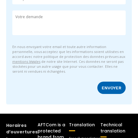
En nous envoyant votre email et toute autre information
personnelle, vous acceptez que les informations soient utilisées en
accord avec notre politique de protection des données prévues aux
mentions légales
de notre site Internet. Ces données ne seront pas
stockées pour un autre usage que pour vous contacter. Elles ne
seront ni vendues ni échangées.
AFTCom is a
Translation
Technical
Horaires
protected
translation
d’ouvertures
brand from