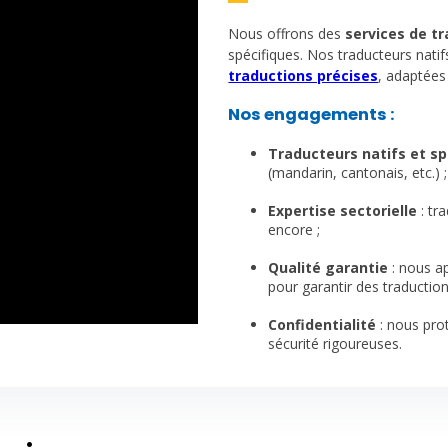
Nous offrons des
services de t
spécifiques. Nos traducteurs nati
traductions précises
, adaptées
Nos engagements :
Traducteurs natifs et sp
(mandarin, cantonais, etc.) ;
1
Expertise sectorielle
: tr
encore ;
1
Qualité garantie
: nous a
pour garantir des traduction
1
Confidentialité
: nous pro
sécurité rigoureuses.