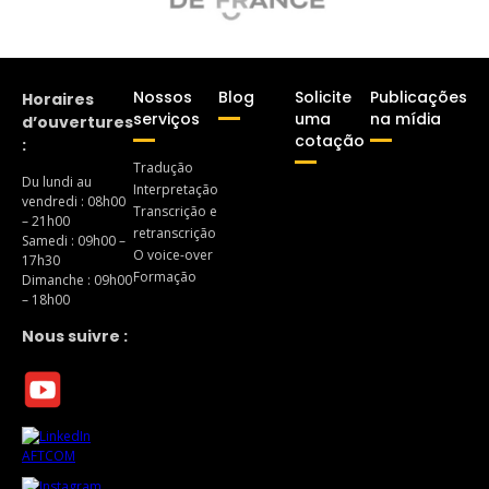
Nossos
Blog
Solicite
Publicações
Horaires
serviços
uma
na mídia
d’ouvertures
cotação
:
Tradução
Du lundi au
Interpretação
vendredi : 08h00
Transcrição e
– 21h00
retranscrição
Samedi : 09h00 –
O voice-over
17h30
Formação
Dimanche : 09h00
– 18h00
Nous suivre :