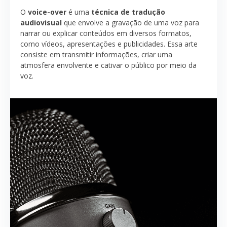
O
voice-over
é uma
técnica de tradução
audiovisual
que envolve a gravação de uma voz para
narrar ou explicar conteúdos em diversos formatos,
como vídeos, apresentações e publicidades. Essa arte
consiste em transmitir informações, criar uma
atmosfera envolvente e cativar o público por meio da
voz.