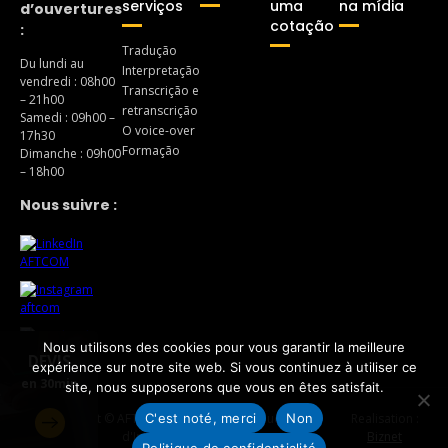
serviços
uma
na mídia
d’ouvertures
cotação
:
Tradução
Du lundi au
Interpretação
vendredi : 08h00
Transcrição e
– 21h00
retranscrição
Samedi : 09h00 –
O voice-over
17h30
Formação
Dimanche : 09h00
– 18h00
Nous suivre :
Nous utilisons des cookies pour vous garantir la meilleure
DEVIS
expérience sur notre site web. Si vous continuez à utiliser ce
en 30min
site, nous supposerons que vous en êtes satisfait.
e
C'est noté, merci
Non
Copyright © AFTCom – Agence de Traduction et
Realisation :
d'Interprétariat 2026
Biznet
Politique de confidentialité