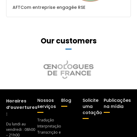
AFTCom entreprise engagée RSE
Our customers
Nossos
Blog
Solicite
Publicações
Horaires
serviços
uma
na mídia
d’ouvertures
cotação
:
Tradução
Du lundi au
Interpretação
vendredi : 08h00
Transcrição e
– 21h00