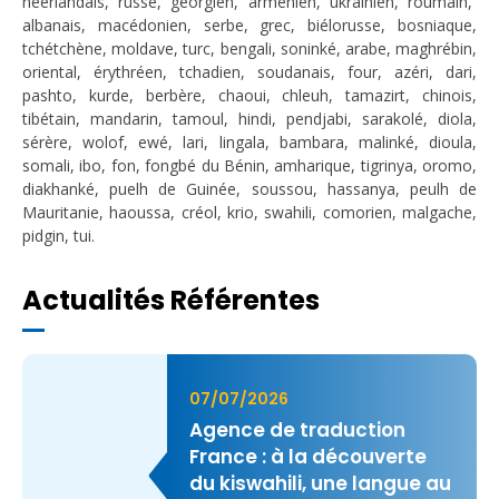
néerlandais, russe, géorgien, arménien, ukrainien, roumain,
albanais, macédonien, serbe, grec, biélorusse, bosniaque,
tchétchène, moldave, turc, bengali, soninké, arabe, maghrébin,
oriental, érythréen, tchadien, soudanais, four, azéri, dari,
pashto, kurde, berbère, chaoui, chleuh, tamazirt, chinois,
tibétain, mandarin, tamoul, hindi, pendjabi, sarakolé, diola,
sérère, wolof, ewé, lari, lingala, bambara, malinké, dioula,
somali, ibo, fon, fongbé du Bénin, amharique, tigrinya, oromo,
diakhanké, puelh de Guinée, soussou, hassanya, peulh de
Mauritanie, haoussa, créol, krio, swahili, comorien, malgache,
pidgin, tui.
Actualités Référentes
07/07/2026
Agence de traduction
France : à la découverte
du kiswahili, une langue au