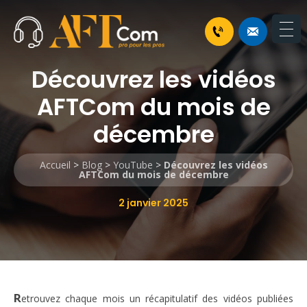
Découvrez les vidéos
AFTCom du mois de
décembre
Accueil
>
Blog
>
YouTube
>
Découvrez les vidéos
AFTCom du mois de décembre
2 janvier 2025
R
etrouvez chaque mois un récapitulatif des vidéos publiées