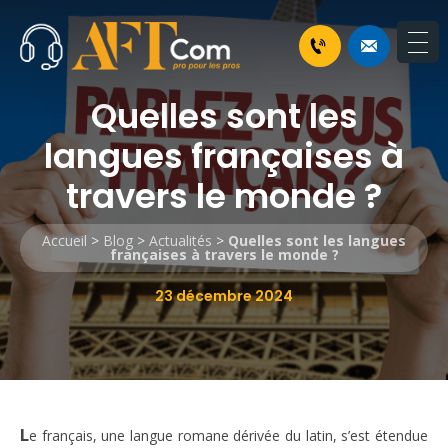
Quelles sont les
langues françaises à
travers le monde ?
Accueil
>
Blog
>
Actualités
>
Quelles sont les langues
françaises à travers le monde ?
23 décembre 2024
L
e français, une langue romane dérivée du latin, s’est étendue