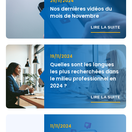
25/11/2024
Nos dernières vidéos du
mois de Novembre
LIRE LA SUITE
19/11/2024
Quelles sont les langues
les plus recherchées dans
le milieu professionnel en
2024 ?
LIRE LA SUITE
11/11/2024