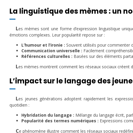
La linguistique des mèmes : un n
L
es mèmes sont une forme d’expression linguistique uniqu
émotions complexes. Leur popularité repose sur :
L’humour et l’ironie :
Souvent utilisés pour commenter de
Communication universelle :
Facilement compréhensible
Références culturelles :
Basées sur des éléments partag
L
es mèmes montrent comment les réseaux sociaux créent de 
L’impact sur le langage des jeune
L
es jeunes générations adoptent rapidement les expression
quotidien :
Hybridation du langage :
Mélange du langage écrit, par
Popularité des termes numériques :
Expressions comm
C
e phénomène illustre comment les réseaux sociaux redéfinis