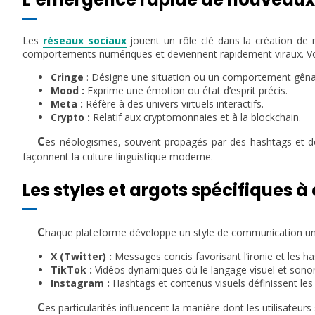
Les
réseaux sociaux
jouent un rôle clé dans la création de
comportements numériques et deviennent rapidement viraux. Vo
Cringe
: Désigne une situation ou un comportement gêna
Mood :
Exprime une émotion ou état d’esprit précis.
Meta :
Réfère à des univers virtuels interactifs.
Crypto :
Relatif aux cryptomonnaies et à la blockchain.
C
es néologismes, souvent propagés par des hashtags et de
façonnent la culture linguistique moderne.
Les styles et argots spécifiques 
C
haque plateforme développe un style de communication un
X (Twitter) :
Messages concis favorisant l’ironie et les h
TikTok :
Vidéos dynamiques où le langage visuel et sono
Instagram :
Hashtags et contenus visuels définissent le
C
es particularités influencent la manière dont les utilisate