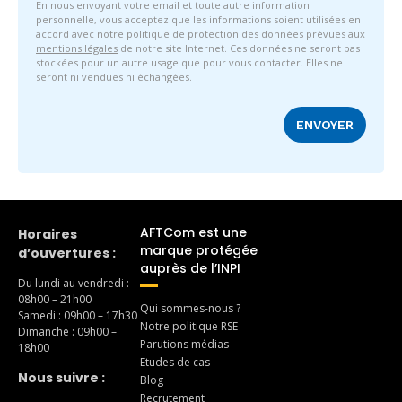
En nous envoyant votre email et toute autre information
personnelle, vous acceptez que les informations soient utilisées en
accord avec notre politique de protection des données prévues aux
mentions légales
de notre site Internet. Ces données ne seront pas
stockées pour un autre usage que pour vous contacter. Elles ne
seront ni vendues ni échangées.
AFTCom est une
Horaires
marque protégée
d’ouvertures :
auprès de l’INPI
Du lundi au vendredi :
08h00 – 21h00
Qui sommes-nous ?
Samedi : 09h00 – 17h30
Notre politique RSE
Dimanche : 09h00 –
Parutions médias
18h00
Etudes de cas
Nous suivre :
Blog
Recrutement