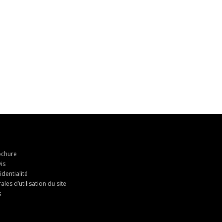
chure
is
identialité
les d’utilisation du site
s