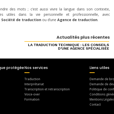
endre des mots ; c’est aussi vivre la langue dans son contexte,
 utiles dans la vie personnelle et professionnelle, avec
e
Société de traduction
ou d’une
Agence de traduction
.
Actualités plus récentes
LA TRADUCTION TECHNIQUE : LES CONSEILS
D’UNE AGENCE SPÉCIALISÉE
que protégée
Nos services
Liens utiles
Traduction
Demande de bro
Interprétariat
Demande de dev
Transcription et retranscription
Politique de conf
Voice-over
Conditions généra
Formation
Mentions Légale
Contact