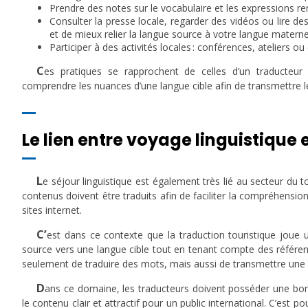
Prendre des notes sur le vocabulaire et les expressions renc
Consulter la presse locale, regarder des vidéos ou lire d
et de mieux relier la langue source à votre langue materne
Participer à des activités locales : conférences, ateliers 
C
es pratiques se rapprochent de celles d’un traducteur
comprendre les nuances d’une langue cible afin de transmettre le 
Le lien entre voyage linguistique 
L
e séjour linguistique est également très lié au secteur du
contenus doivent être traduits afin de faciliter la compréhensio
sites internet.
C’
est dans ce contexte que la traduction touristique joue u
source vers une langue cible tout en tenant compte des référenc
seulement de traduire des mots, mais aussi de transmettre une e
D
ans ce domaine, les traducteurs doivent posséder une bon
le contenu clair et attractif pour un public international. C’est