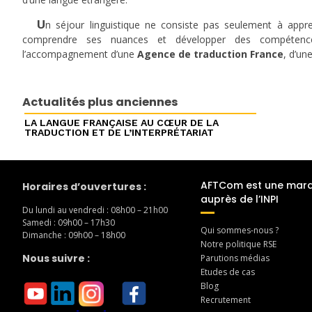
U
n séjour linguistique ne consiste pas seulement à appr
comprendre ses nuances et développer des compétences
l’accompagnement d’une
Agence de traduction France
, d’un
Actualités plus anciennes
LA LANGUE FRANÇAISE AU CŒUR DE LA
TRADUCTION ET DE L’INTERPRÉTARIAT
AFTCom est une mar
Horaires d’ouvertures :
auprès de l’INPI
Du lundi au vendredi : 08h00 – 21h00
Samedi : 09h00 – 17h30
Qui sommes-nous ?
Dimanche : 09h00 – 18h00
Notre politique RSE
Nous suivre :
Parutions médias
Etudes de cas
Blog
Recrutement