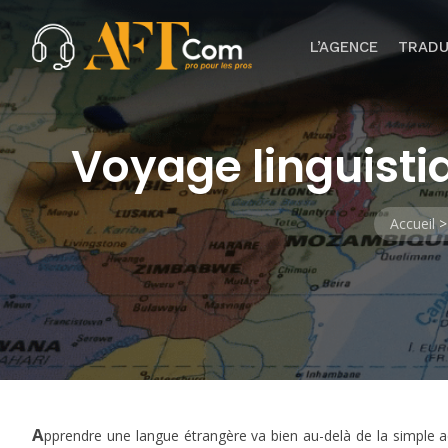
L’AGENCE
TRADU
Voyage linguisti
Accueil
A
pprendre une langue étrangère va bien au-delà de la simple ac