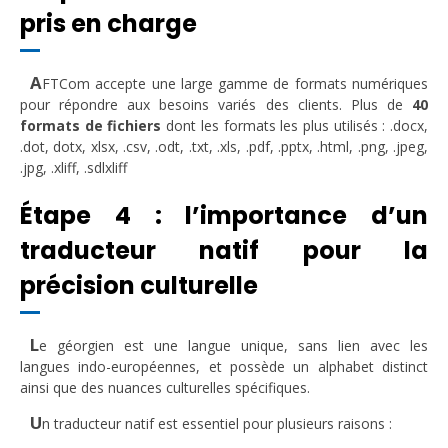
pris en charge
A
FTCom accepte une large gamme de formats numériques
pour répondre aux besoins variés des clients. Plus de
40
formats de fichiers
dont les formats les plus utilisés : .docx,
.dot, dotx, xlsx, .csv, .odt, .txt, .xls, .pdf, .pptx, .html, .png, .jpeg,
.jpg, .xliff, .sdlxliff
Étape 4 : l’importance d’un
traducteur natif pour la
précision culturelle
L
e géorgien est une langue unique, sans lien avec les
langues indo-européennes, et possède un alphabet distinct
ainsi que des nuances culturelles spécifiques.
U
n traducteur natif est essentiel pour plusieurs raisons :