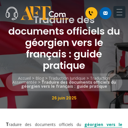
Traduire des
documents officiels du
géorgien vers le
français : guide
pratique
Accueil
>
Blog
>
Traduction Juridique
>
Traduction
Assermentée
>
Traduire des documents officiels du
géorgien vers le français : guide pratique
26 juin 2025
T
raduire des documents officiels du
géorgien vers le