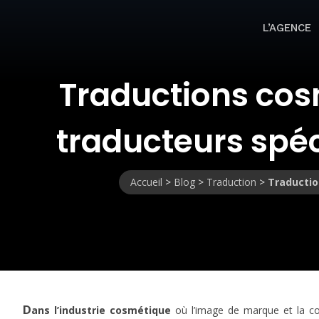
L’AGENCE
Traductions cosm
traducteurs spéc
Accueil
>
Blog
>
Traduction
>
Traductio
D
ans l’industrie cosmétique
où l’image de marque et la co