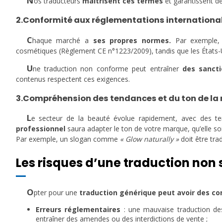
N
os traducteurs
maîtrisent ces termes
et garantissent de
2.Conformité aux réglementations internationa
C
haque marché a
ses propres normes.
Par exemple, l
cosmétiques (Règlement CE n°1223/2009), tandis que les États-Un
U
ne traduction non conforme peut entraîner
des sancti
contenus respectent ces exigences.
3.Compréhension des tendances et du ton de l
L
e secteur de la beauté évolue rapidement, avec des
professionnel
saura adapter le ton de votre marque, qu’elle soi
Par exemple, un slogan comme
« Glow naturally »
doit être trad
Les risques d’une traduction non 
O
pter pour une
traduction générique peut avoir des c
Erreurs réglementaires
: une mauvaise traduction des 
entraîner des amendes ou des interdictions de vente ;