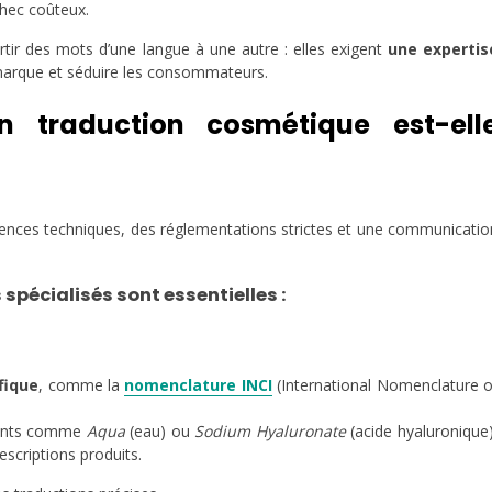
chec coûteux.
rtir des mots d’une langue à une autre : elles exigent
une expertis
 marque et séduire les consommateurs.
n traduction cosmétique est-ell
ences techniques, des réglementations strictes et une communicatio
spécialisés sont essentielles :
fique
, comme la
nomenclature INCI
(International Nomenclature o
dients comme
Aqua
(eau) ou
Sodium Hyaluronate
(acide hyaluronique)
escriptions produits.