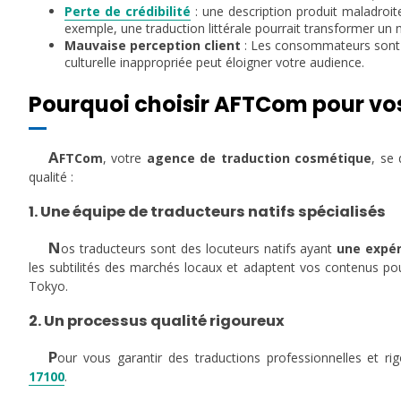
Perte de crédibilité
: une description produit maladroi
exemple, une traduction littérale pourrait transformer un 
Mauvaise perception client
: Les consommateurs sont s
culturelle inappropriée peut éloigner votre audience.
Pourquoi choisir AFTCom pour vo
A
FTCom
, votre
agence de traduction cosmétique
, se
qualité :
1. Une équipe de traducteurs natifs spécialisés
N
os traducteurs sont des locuteurs natifs ayant
une expér
les subtilités des marchés locaux et adaptent vos contenus pou
Tokyo.
2. Un processus qualité rigoureux
P
our vous garantir des traductions professionnelles et r
17100
.