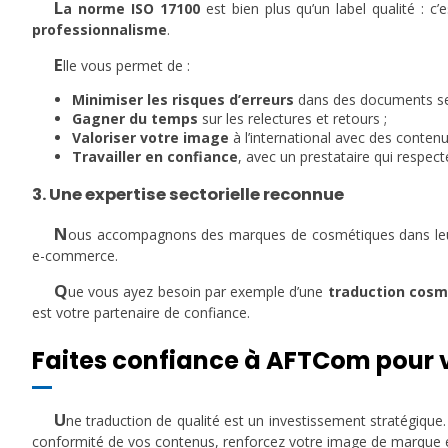
L
a norme ISO 17100
est bien
plus qu’un label qualité
: c’
professionnalisme
.
E
lle vous permet de :
Minimiser les risques d’erreurs
dans des documents sen
Gagner du temps
sur les relectures et retours ;
Valoriser votre image
à l’international avec des contenu
Travailler en confiance
, avec un prestataire qui respec
3. Une expertise sectorielle reconnue
N
ous accompagnons des marques de cosmétiques dans leurs 
e-commerce.
Q
ue vous ayez besoin par exemple d’une
traduction cosm
est votre partenaire de confiance.
Faites confiance à AFTCom pour 
U
ne traduction de qualité est un investissement stratégique
conformité de vos contenus, renforcez votre image de marque et 