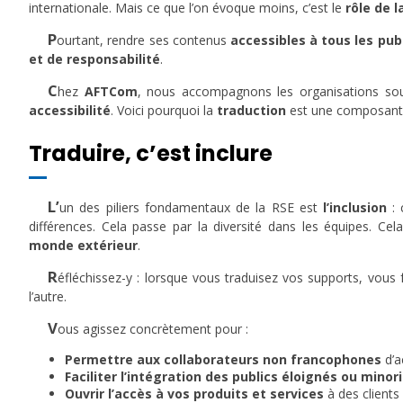
internationale. Mais ce que l’on évoque moins, c’est le
rôle de l
P
ourtant, rendre ses contenus
accessibles à tous les pub
et de responsabilité
.
C
hez
AFTCom
, nous accompagnons les organisations so
accessibilité
. Voici pourquoi la
traduction
est une composante 
Traduire, c’est inclure
L’
un des piliers fondamentaux de la RSE est
l’inclusion
: 
différences. Cela passe par la diversité dans les équipes. Cela
monde extérieur
.
R
éfléchissez-y : lorsque vous traduisez vos supports, vou
l’autre.
V
ous agissez concrètement pour :
Permettre aux collaborateurs non francophones
d’a
Faciliter l’intégration des publics éloignés ou minori
Ouvrir l’accès à vos produits et services
à des clients 