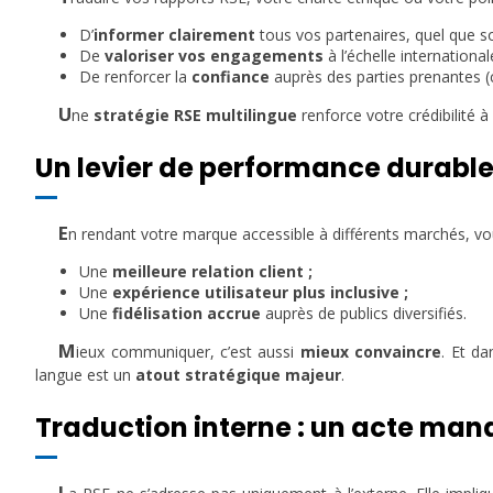
D’
informer clairement
tous vos partenaires, quel que soi
De
valoriser vos engagements
à l’échelle international
De renforcer la
confiance
auprès des parties prenantes (c
U
ne
stratégie RSE multilingue
renforce votre crédibilité à 
Un levier de performance durabl
E
n rendant votre marque accessible à différents marchés, vou
Une
meilleure relation client ;
Une
expérience utilisateur plus inclusive ;
Une
fidélisation accrue
auprès de publics diversifiés.
M
ieux communiquer, c’est aussi
mieux convaincre
. Et d
langue est un
atout stratégique majeur
.
Traduction interne : un acte mana
L