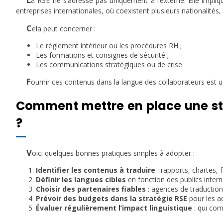
a RSE ne s’adresse pas uniquement à l’externe. Elle impl
entreprises internationales, où coexistent plusieurs nationalités,
C
ela peut concerner :
Le règlement intérieur ou les procédures RH ;
Les formations et consignes de sécurité ;
Les communications stratégiques ou de crise.
F
ournir ces contenus dans la langue des collaborateurs est 
Comment mettre en place une st
?
V
oici quelques bonnes pratiques simples à adopter :
Identifier les contenus à traduire
: rapports, chartes, 
Définir les langues cibles
en fonction des publics intern
Choisir des partenaires fiables
: agences de traduction
Prévoir des budgets dans la stratégie RSE
pour les a
Évaluer régulièrement l’impact linguistique
: qui com