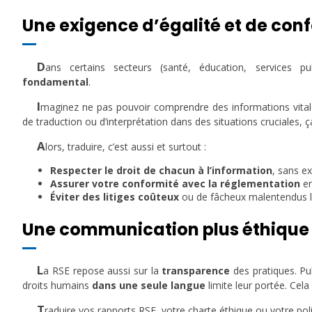
Une exigence d’égalité et de con
D
ans certains secteurs (santé, éducation, services publ
fondamental
.
I
maginez ne pas pouvoir comprendre des informations vital
de traduction ou d’interprétation dans des situations cruciales, 
A
lors, traduire, c’est aussi et surtout :
Respecter le droit de chacun à l’information
, sans ex
Assurer votre conformité avec la réglementation
en
Éviter des litiges coûteux
ou de fâcheux malentendus li
Une communication plus éthique 
L
a RSE repose aussi sur la
transparence
des pratiques. Pu
droits humains
dans une seule langue
limite leur portée. Cel
T
raduire vos rapports RSE, votre charte éthique ou votre poli