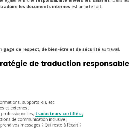
ique également une
responsabilité envers les salariés
. Dans les
traduire les documents internes
est un acte fort.
un
gage de respect, de bien-être et de sécurité
au travail.
ratégie de traduction responsable
formations, supports RH, etc.
es et externes ;
 professionnelles,
traducteurs certifiés ;
ctions de communication inclusive ;
prend vos messages ? Qui reste à l’écart ?