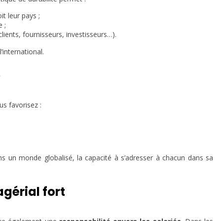
t leur pays ;
e ;
lients, fournisseurs, investisseurs…).
l’international.
e
s favorisez :
ans un monde globalisé, la capacité à s’adresser à chacun dans sa
gérial fort