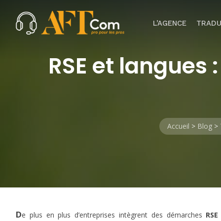
L’AGENCE
TRADU
RSE et langues 
Accueil
>
Blog
>
D
e plus en plus d’entreprises intègrent des démarches
RSE 