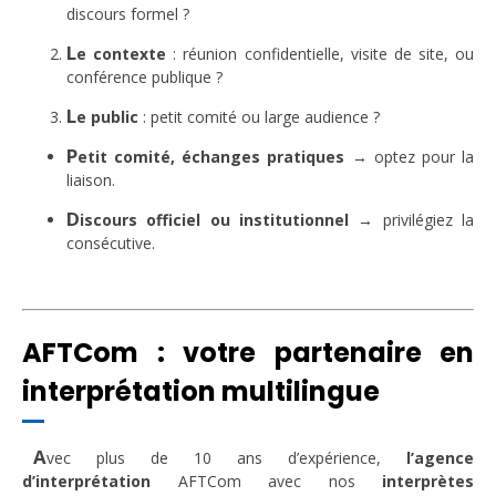
discours formel ?
L
e contexte
: réunion confidentielle, visite de site, ou
conférence publique ?
L
e public
: petit comité ou large audience ?
P
etit comité, échanges pratiques
→ optez pour la
liaison.
D
iscours officiel ou institutionnel
→ privilégiez la
consécutive.
AFTCom : votre partenaire en
interprétation multilingue
A
vec plus de 10 ans d’expérience,
l’agence
d’interprétation
AFTCom avec nos
interprètes