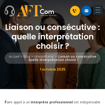
Liaison ou consécutive :
quelle interprétation
choisir ?
Accueil
>
Blog
>
Interprétariat
>
Liaison ou consécutive
: quelle interprétation choisir ?
1 octobre 2025
F
aire appel à un
interprète professionnel
est indispensable