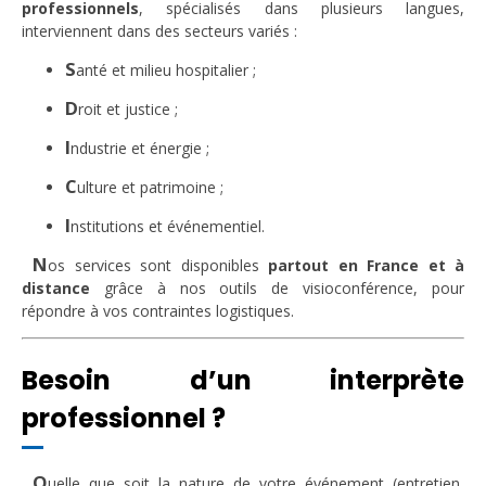
professionnels
, spécialisés dans plusieurs langues,
interviennent dans des secteurs variés :
S
anté et milieu hospitalier ;
D
roit et justice ;
I
ndustrie et énergie ;
C
ulture et patrimoine ;
I
nstitutions et événementiel.
N
os services sont disponibles
partout en France et à
distance
grâce à nos outils de visioconférence, pour
répondre à vos contraintes logistiques.
Besoin d’un interprète
professionnel ?
Q
uelle que soit la nature de votre événement (entretien,