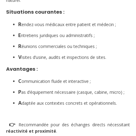
naturel.
Situations courantes :
R
endez-vous médicaux entre patient et médecin ;
E
ntretiens juridiques ou administratifs ;
R
éunions commerciales ou techniques ;
V
isites d’usine, audits et inspections de sites.
Avantages :
C
ommunication fluide et interactive ;
P
as d’équipement nécessaire (casque, cabine, micro) ;
A
daptée aux contextes concrets et opérationnels.
👉
Recommandée pour des échanges directs nécessitant
réactivité et proximité
.