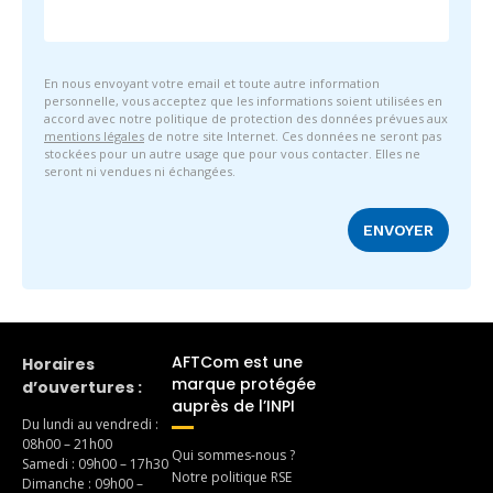
En nous envoyant votre email et toute autre information
personnelle, vous acceptez que les informations soient utilisées en
accord avec notre politique de protection des données prévues aux
mentions légales
de notre site Internet. Ces données ne seront pas
stockées pour un autre usage que pour vous contacter. Elles ne
seront ni vendues ni échangées.
AFTCom est une
Horaires
marque protégée
d’ouvertures :
auprès de l’INPI
Du lundi au vendredi :
08h00 – 21h00
Qui sommes-nous ?
Samedi : 09h00 – 17h30
Notre politique RSE
Dimanche : 09h00 –