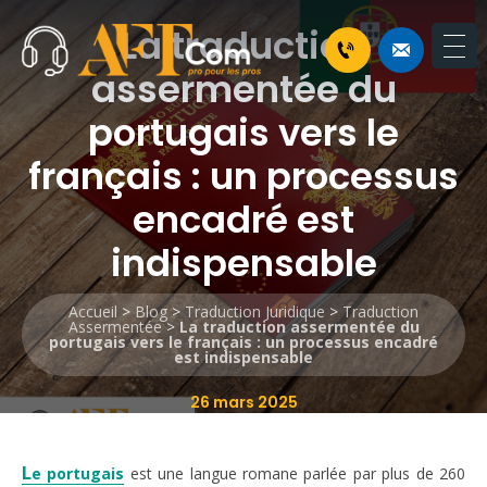
La traduction
assermentée du
portugais vers le
français : un processus
encadré est
indispensable
Accueil
>
Blog
>
Traduction Juridique
>
Traduction
Assermentée
>
La traduction assermentée du
portugais vers le français : un processus encadré
est indispensable
26 mars 2025
L
e portugais
est une langue romane parlée par plus de 260