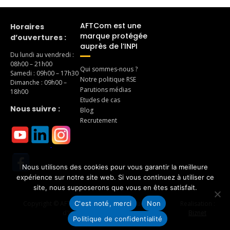
AFTCom est une
Horaires
marque protégée
d’ouvertures :
auprès de l’INPI
Du lundi au vendredi :
08h00 – 21h00
Qui sommes-nous ?
Samedi : 09h00 – 17h30
Notre politique RSE
Dimanche : 09h00 –
Parutions médias
18h00
Etudes de cas
Nous suivre :
Blog
Recrutement
Nous utilisons des cookies pour vous garantir la meilleure
expérience sur notre site web. Si vous continuez à utiliser ce
site, nous supposerons que vous en êtes satisfait.
C'est noté, merci
Non
Copyright © AFTCom – Agence de Traduction et
Realisation :
d'Interprétariat 2026
Biznet
Politique de confidentialité