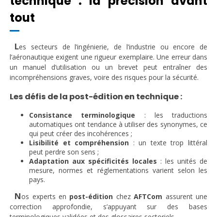
technique : la précision avant
tout
L
es secteurs de l’ingénierie, de l’industrie ou encore de
l’aéronautique exigent une rigueur exemplaire. Une erreur dans
un manuel d’utilisation ou un brevet peut entraîner des
incompréhensions graves, voire des risques pour la sécurité.
Les défis de la post-édition en technique :
Consistance terminologique
: les traductions
automatiques ont tendance à utiliser des synonymes, ce
qui peut créer des incohérences ;
Lisibilité et compréhension
: un texte trop littéral
peut perdre son sens ;
Adaptation aux spécificités locales
: les unités de
mesure, normes et réglementations varient selon les
pays.
N
os experts en
post-édition
chez
AFTCom
assurent une
correction approfondie, s’appuyant sur des bases
terminologiques validées et des glossaires sectoriels.