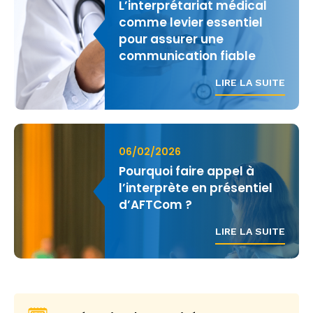
L’interprétariat médical
comme levier essentiel
pour assurer une
communication fiable
LIRE LA SUITE
06/02/2026
Pourquoi faire appel à
l’interprète en présentiel
d’AFTCom ?
LIRE LA SUITE