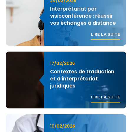
24/02/2026
Interprétariat par
visioconférence : réussir
vos échanges à distance
LIRE LA SUITE
17/02/2026
Contextes de traduction
et d’interprétariat
juridiques
LIRE LA SUITE
10/02/2026