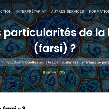
CTION
INTERPRÉTARIAT
AUTRES SERVICES
FORMATIO
s particularités de l
(farsi) ?
g
>
Traduction
>
Quelles sont les particularités de la langue pers
11 janvier 2021
farsi » ?