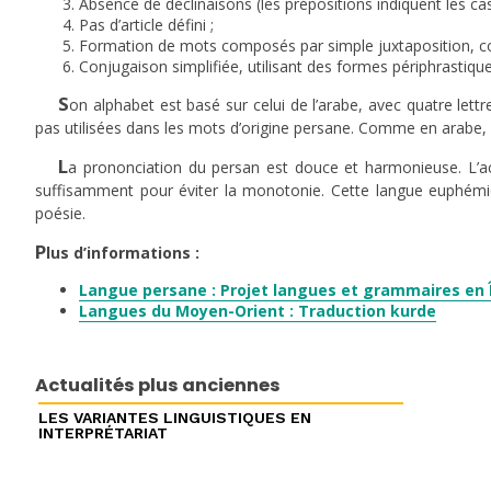
Absence de déclinaisons (les prépositions indiquent les cas
Pas d’article défini ;
Formation de mots composés par simple juxtaposition, 
Conjugaison simplifiée, utilisant des formes périphrastiq
S
on alphabet est basé sur celui de l’arabe, avec quatre lettr
pas utilisées dans les mots d’origine persane. Comme en arabe, 
L
a prononciation du persan est douce et harmonieuse. L’ac
suffisamment pour éviter la monotonie. Cette langue euphémiqu
poésie.
P
lus d’informations :
Langue persane : Projet langues et grammaires en 
Langues du Moyen-Orient : Traduction kurde
Actualités plus anciennes
LES VARIANTES LINGUISTIQUES EN
INTERPRÉTARIAT