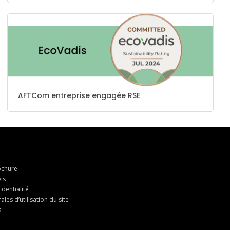
AFTCom entreprise engagée RSE
chure
is
identialité
les d’utilisation du site
s