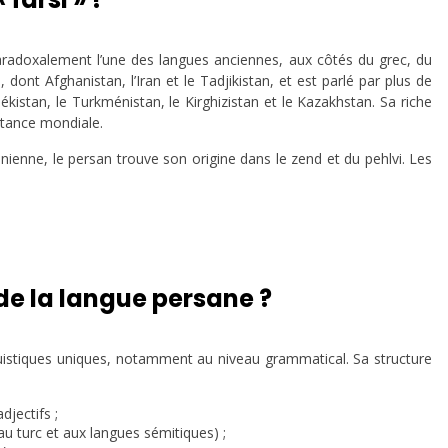
radoxalement l’une des langues anciennes, aux côtés du grec, du
s, dont Afghanistan, l’Iran et le Tadjikistan, et est parlé par plus de
kistan, le Turkménistan, le Kirghizistan et le Kazakhstan. Sa riche
ortance mondiale.
nienne, le persan trouve son origine dans le zend et du pehlvi. Les
 de la langue persane ?
guistiques uniques, notamment au niveau grammatical. Sa structure
djectifs ;
e au turc et aux langues sémitiques) ;