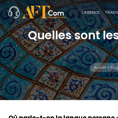
L’AGENCE
TRADU
Quelles sont le
Accueil
>
Blo
Où parle-t-on la langue persane « 