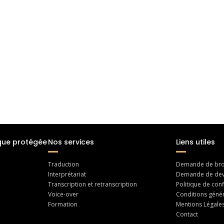
que protégée
Nos services
Liens utiles
Traduction
Demande de bro
Interprétariat
Demande de dev
Transcription et retranscription
Politique de conf
Voice-over
Conditions généra
Formation
Mentions Légale
Contact