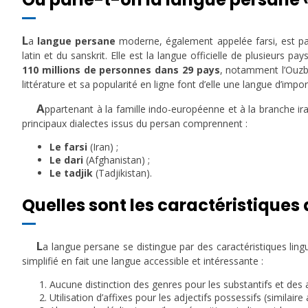
L
a
langue persane
moderne, également appelée farsi, est pa
latin et du sanskrit. Elle est la langue officielle de plusieurs pay
110 millions de personnes dans 29 pays
, notamment l’Ouzbé
littérature et sa popularité en ligne font d’elle une langue d’imp
A
ppartenant à la famille indo-européenne et à la branche ira
principaux dialectes issus du persan comprennent :
Le farsi
(Iran) ;
Le dari
(Afghanistan) ;
Le tadjik
(Tadjikistan).
Quelles sont les caractéristiques
L
a langue persane se distingue par des caractéristiques lin
simplifié en fait une langue accessible et intéressante :
Aucune distinction des genres pour les substantifs et des a
Utilisation d’affixes pour les adjectifs possessifs (similair