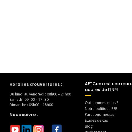
AFTCom est une mar
Horaires d’ouvertures :
auprès de l’INPI
Du lundi au vendredi : 08h00 – 21h00
Samedi : 09h00 – 17h30
Qui sommes-nous ?
Dimanche : 09h00 – 18h00
Notre politique RSE
Nous suivre :
Parutions médias
Etudes de cas
Blog