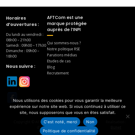
AFTCom est une
Horaires
marque protégée
d’ouvertures :
auprès de l’INPI
Du lundi au vendredi :
08h00 – 21h00
Qui sommes-nous ?
Samedi : 09h00 – 17h30
Notre politique RSE
Dimanche : 09h00 –
Parutions médias
18h00
Etudes de cas
Nous suivre :
Blog
Recrutement
Nous utilisons des cookies pour vous garantir la meilleure
expérience sur notre site web. Si vous continuez à utiliser ce
site, nous supposerons que vous en êtes satisfait.
C'est noté, merci
Non
Copyright © AFTCom – Agence de Traduction et
Realisation :
d'Interprétariat 2026
Biznet
Politique de confidentialité