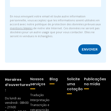
En nous envoyant votre email et toute autre information
personnelle, vous acceptez que les informations soient utilisées en
accord avec notre politique de protection des données prévues aux
mentions légales
de notre site Internet. Ces données ne seront pas
stockées pour un autre usage que pour vous contacter. Elles ne
seront ni vendues ni échangées.
Nossos
Blog
Solicite
Publicações
Horaires
serviços
uma
na mídia
d’ouvertures
cotação
:
Tradução
Du lundi au
Interpretação
vendredi : 08h00
Transcrição e
– 21h00
retranscrição