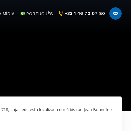
+33 1 46 70 07 80
 MÍDIA
PORTUGUÊS
8, cuja sede está localizada em 6 bis rue Jean Bonnefoix