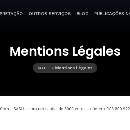
RPRETAÇÃO
OUTROS SERVIÇOS
BLOG
PUBLICAÇÕES NA
Mentions Légales
Accueil
>
Mentions Légales
Com – SASU – com um capital de 8000 euros – número RCS 800 922 71