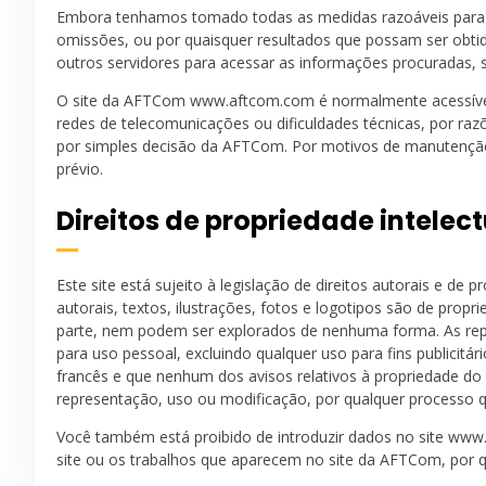
Embora tenhamos tomado todas as medidas razoáveis para ga
omissões, ou por quaisquer resultados que possam ser obtidos
outros servidores para acessar as informações procuradas, 
O site da AFTCom www.aftcom.com é normalmente acessível 24
redes de telecomunicações ou dificuldades técnicas, por raz
por simples decisão da AFTCom. Por motivos de manutenção e
prévio.
Direitos de propriedade intelect
Este site está sujeito à legislação de direitos autorais e de pr
autorais, textos, ilustrações, fotos e logotipos são de pr
parte, nem podem ser explorados de nenhuma forma. As repr
para uso pessoal, excluindo qualquer uso para fins publicit
francês e que nenhum dos avisos relativos à propriedade do
representação, uso ou modificação, por qualquer processo q
Você também está proibido de introduzir dados no site ww
site ou os trabalhos que aparecem no site da AFTCom, por q