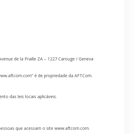
venue de la Praille ZA – 1227 Carouge / Geneva
 “www.aftcom.com” é de propriedade da AFTCom.
to das leis locais aplicáveis.
s pessoas que acessam o site www.aftcom.com.