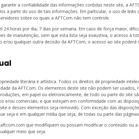
rantir a confiabilidade das informações contidas neste site, a AFT
 a partir do uso de tais informações. Em particular, o uso de links 
servidores sobre os quais a AFTCom não tem controle.
 horas por dia, 7 dias por semana. Em caso de força maior, dificuld
ões de manutenção, sem que esta lista seja exaustiva, o acesso à tot
/ou qualquer outra decisão da AFTCom, o acesso ao site poderá ser
ual
opriedade literária e artística. Todos os direitos de propriedade intele
opriedade da AFTCom. Os elementos deste site não podem ser usados,
oduções, em papel ou eletronicamente, de todo ou parte do site sã
ários e/ou comerciais, e que estejam em conformidade com as disposi
 site e desses elementos seja removido. Com exceção das disposiçõe
ue seja e em qualquer mídia que seja, de todas ou parte das páginas
w.aftcom.com que modifiquem ou possam modificar o conteúdo ou a 
ualquer meio que seja.