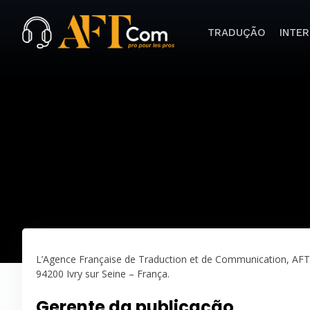
TRADUÇÃO
INTE
L’Agence Française de Traduction et de Communication, AFT
94200 Ivry sur Seine – França.
Gerente da publicação