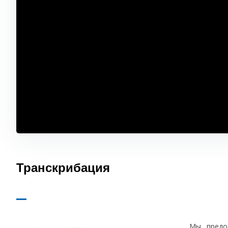
Транскрибация
Мы предо